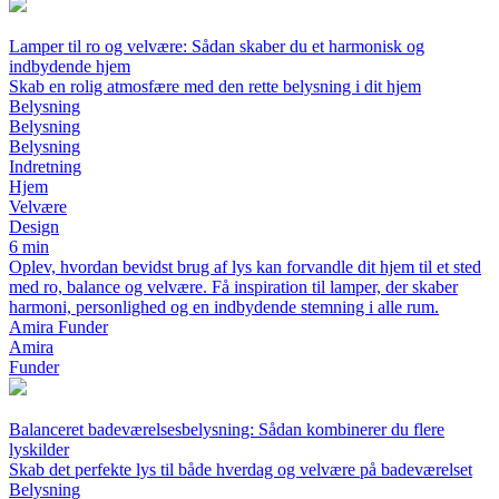
Lamper til ro og velvære: Sådan skaber du et harmonisk og
indbydende hjem
Skab en rolig atmosfære med den rette belysning i dit hjem
Belysning
Belysning
Belysning
Indretning
Hjem
Velvære
Design
6 min
Oplev, hvordan bevidst brug af lys kan forvandle dit hjem til et sted
med ro, balance og velvære. Få inspiration til lamper, der skaber
harmoni, personlighed og en indbydende stemning i alle rum.
Amira Funder
Amira
Funder
Balanceret badeværelsesbelysning: Sådan kombinerer du flere
lyskilder
Skab det perfekte lys til både hverdag og velvære på badeværelset
Belysning