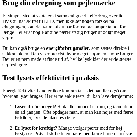
Brug din elregning som pejlemærke
Et simpelt sted at starte er at sammenligne dit elforbrug over tid.
Hvis du har skiftet til LED, men ikke ser nogen forskel på
elregningen, kan det være, at du har for mange lamper tændt for
længe – eller at nogle af dine pærer stadig bruger unødigt meget
strøm.
Du kan også bruge en
energiforbrugsmåler
, som sættes direkte i
stikkontakten. Den viser præcist, hvor meget strøm en lampe bruger.
Det er en nem måde at finde ud af, hvilke lyskilder der er de største
strømslugere.
Test lysets effektivitet i praksis
Energieffektivitet handler ikke kun om tal – det handler også om,
hvordan lyset bruges. Her er tre enkle tests, du kan lave derhjemme:
Lyser du for meget?
Sluk alle lamper i et rum, og tænd dem
én ad gangen. Ofte opdager man, at man kan nøjes med færre
lyskilder, hvis de placeres rigtigt.
Er lyset for kraftigt?
Mange vælger pærer med for høj
lysstyrke. Prøv at skifte til en pære med færre lumen – måske