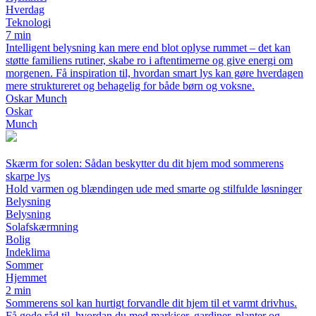
Hverdag
Teknologi
7 min
Intelligent belysning kan mere end blot oplyse rummet – det kan
støtte familiens rutiner, skabe ro i aftentimerne og give energi om
morgenen. Få inspiration til, hvordan smart lys kan gøre hverdagen
mere struktureret og behagelig for både børn og voksne.
Oskar Munch
Oskar
Munch
Skærm for solen: Sådan beskytter du dit hjem mod sommerens
skarpe lys
Hold varmen og blændingen ude med smarte og stilfulde løsninger
Belysning
Belysning
Solafskærmning
Bolig
Indeklima
Sommer
Hjemmet
2 min
Sommerens sol kan hurtigt forvandle dit hjem til et varmt drivhus.
Få gode råd til, hvordan du med markiser, gardiner, planter og