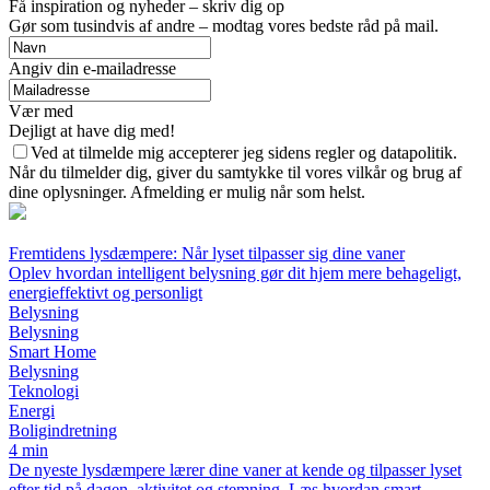
Få inspiration og nyheder – skriv dig op
Gør som tusindvis af andre – modtag vores bedste råd på mail.
Angiv din e-mailadresse
Vær med
Dejligt at have dig med!
Ved at tilmelde mig accepterer jeg sidens regler og datapolitik.
Når du tilmelder dig, giver du samtykke til vores vilkår og brug af
dine oplysninger. Afmelding er mulig når som helst.
Fremtidens lysdæmpere: Når lyset tilpasser sig dine vaner
Oplev hvordan intelligent belysning gør dit hjem mere behageligt,
energieffektivt og personligt
Belysning
Belysning
Smart Home
Belysning
Teknologi
Energi
Boligindretning
4 min
De nyeste lysdæmpere lærer dine vaner at kende og tilpasser lyset
efter tid på dagen, aktivitet og stemning. Læs hvordan smart