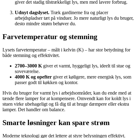
giver det stadig tilstrækkeligt lys, men med lavere forbrug.
Udnyt dagslyset.
Træk gardinerne fra og placer
arbejdspladser tæt på vinduer. Jo mere naturligt lys du bruger,
desto mindre strøm behøver du.
Farvetemperatur og stemning
Lysets farvetemperatur – målt i kelvin (K) – har stor betydning for
både stemning og effektivitet.
2700–3000 K
giver et varmt, hyggeligt lys, ideelt til stue og
soveværelse.
4000 K og opefter
giver et køligere, mere energisk lys, som
passer godt til køkken og kontor.
Hvis du bruger for varmt lys i arbejdsområder, kan du ende med at
tænde flere lamper for at kompensere. Omvendt kan for koldt lys i
stuen virke ubehageligt og få dig til at bruge dæmpere eller ekstra
lamper. Det handler om balance.
Smarte løsninger kan spare strøm
Moderne teknologi gør det lettere at styre belysningen effektivt.