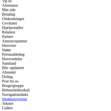
Tip os
Abonnent
Min side
Betaling
Omkostninger
Gevinster
Hjælpemidler
Relation
Partner
Annoncepartner
Henviser
Støtte
Presseafdeling
Henvendelse
Samfund
Bliv opdateret
Abonnér
Deling
Post fra os
Brugergruppe
Beboerfællesskab
Navigationslinks
Strukturoversigt
Tekster
Galleri