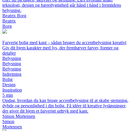
teknologi, design og bæredygtighed går hånd i hånd i fremtidens
belysning.
Beatrix Borg
Beatrix
Borg
Farverig bolig med kant – sådan bruger du accentbelysning kreativt
Giv dit hjem karakter med lys, der fremhæver farver, former og
detaljer
Belysning
Belysning
Belysning
Indretning
Bolig
Design
Inspiration
5 min
Opdag, hvordan du kan bruge accentbelysning til at skabe stemning,
dybde og personlighed i din bolig. Få idéer til kreative lysløsninger,
der giver dit hjem et farverigt udtryk med kant.
Simon Mortensen
Simon
Mortensen