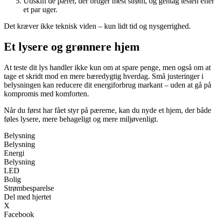
Udskift de pærer, der bruger mest strøm, og gentag testen efter
et par uger.
Det kræver ikke teknisk viden – kun lidt tid og nysgerrighed.
Et lysere og grønnere hjem
At teste dit lys handler ikke kun om at spare penge, men også om at
tage et skridt mod en mere bæredygtig hverdag. Små justeringer i
belysningen kan reducere dit energiforbrug markant – uden at gå på
kompromis med komforten.
Når du først har fået styr på pærerne, kan du nyde et hjem, der både
føles lysere, mere behageligt og mere miljøvenligt.
Belysning
Belysning
Energi
Belysning
LED
Bolig
Strømbesparelse
Del med hjertet
X
Facebook