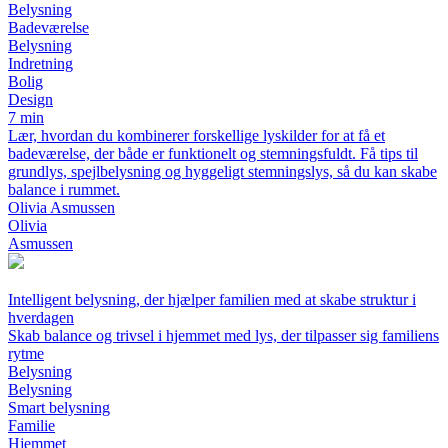
Belysning
Badeværelse
Belysning
Indretning
Bolig
Design
7 min
Lær, hvordan du kombinerer forskellige lyskilder for at få et
badeværelse, der både er funktionelt og stemningsfuldt. Få tips til
grundlys, spejlbelysning og hyggeligt stemningslys, så du kan skabe
balance i rummet.
Olivia Asmussen
Olivia
Asmussen
Intelligent belysning, der hjælper familien med at skabe struktur i
hverdagen
Skab balance og trivsel i hjemmet med lys, der tilpasser sig familiens
rytme
Belysning
Belysning
Smart belysning
Familie
Hjemmet