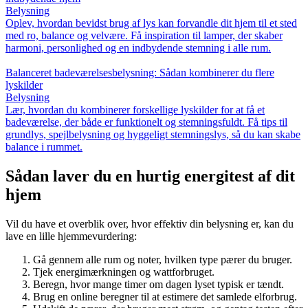
Belysning
Oplev, hvordan bevidst brug af lys kan forvandle dit hjem til et sted
med ro, balance og velvære. Få inspiration til lamper, der skaber
harmoni, personlighed og en indbydende stemning i alle rum.
Balanceret badeværelsesbelysning: Sådan kombinerer du flere
lyskilder
Belysning
Lær, hvordan du kombinerer forskellige lyskilder for at få et
badeværelse, der både er funktionelt og stemningsfuldt. Få tips til
grundlys, spejlbelysning og hyggeligt stemningslys, så du kan skabe
balance i rummet.
Sådan laver du en hurtig energitest af dit
hjem
Vil du have et overblik over, hvor effektiv din belysning er, kan du
lave en lille hjemmevurdering:
Gå gennem alle rum og noter, hvilken type pærer du bruger.
Tjek energimærkningen og wattforbruget.
Beregn, hvor mange timer om dagen lyset typisk er tændt.
Brug en online beregner til at estimere det samlede elforbrug.