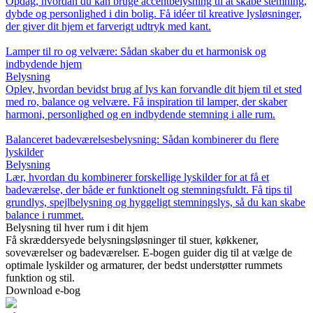
Opdag, hvordan du kan bruge accentbelysning til at skabe stemning,
dybde og personlighed i din bolig. Få idéer til kreative lysløsninger,
der giver dit hjem et farverigt udtryk med kant.
Lamper til ro og velvære: Sådan skaber du et harmonisk og
indbydende hjem
Belysning
Oplev, hvordan bevidst brug af lys kan forvandle dit hjem til et sted
med ro, balance og velvære. Få inspiration til lamper, der skaber
harmoni, personlighed og en indbydende stemning i alle rum.
Balanceret badeværelsesbelysning: Sådan kombinerer du flere
lyskilder
Belysning
Lær, hvordan du kombinerer forskellige lyskilder for at få et
badeværelse, der både er funktionelt og stemningsfuldt. Få tips til
grundlys, spejlbelysning og hyggeligt stemningslys, så du kan skabe
balance i rummet.
Belysning til hver rum i dit hjem
Få skræddersyede belysningsløsninger til stuer, køkkener,
soveværelser og badeværelser. E-bogen guider dig til at vælge de
optimale lyskilder og armaturer, der bedst understøtter rummets
funktion og stil.
Download e-bog