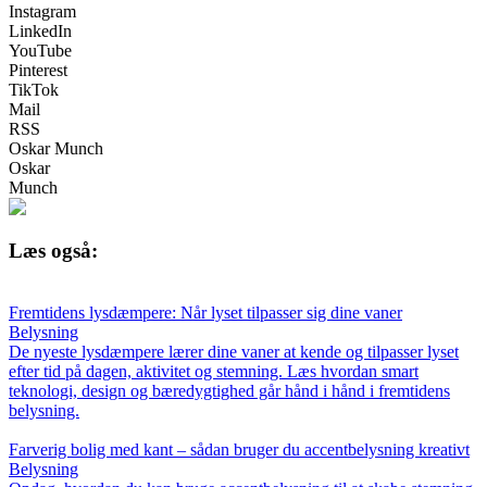
Instagram
LinkedIn
YouTube
Pinterest
TikTok
Mail
RSS
Oskar Munch
Oskar
Munch
Læs også:
Fremtidens lysdæmpere: Når lyset tilpasser sig dine vaner
Belysning
De nyeste lysdæmpere lærer dine vaner at kende og tilpasser lyset
efter tid på dagen, aktivitet og stemning. Læs hvordan smart
teknologi, design og bæredygtighed går hånd i hånd i fremtidens
belysning.
Farverig bolig med kant – sådan bruger du accentbelysning kreativt
Belysning