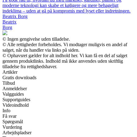
moderne teknologi kan skabe et køligere og mere behageligt
indeklima – uden at gå på kompromis med lyset eller indretningen.
Beatrix Borg
Beatrix
Borg
© Ingen gengivelse uden tilladelse.
© Alle rettigheder forbeholdes. Vi modtager muligvis en andel af
salget, når du handler via links på siden.
© Ophavsret gælder for alt indhold her. Vi kan få en del af salget
gennem produktlinks. Indhold må ikke anvendes uden skriftlig
tilladelse fra rettighedshaver.
Artikler
Gratis downloads
Tilbud
Anmeldelser
Valgguides
Supportguides
Videoindhold
Info
Få svar
Spørgsmål
Vurdering
Arbejdspladser