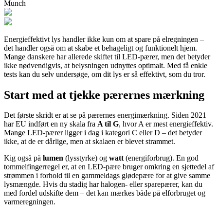
Munch
Energieffektivt lys handler ikke kun om at spare på elregningen –
det handler også om at skabe et behageligt og funktionelt hjem.
Mange danskere har allerede skiftet til LED-pærer, men det betyder
ikke nødvendigvis, at belysningen udnyttes optimalt. Med få enkle
tests kan du selv undersøge, om dit lys er så effektivt, som du tror.
Start med at tjekke pærernes mærkning
Det første skridt er at se på pærernes energimærkning. Siden 2021
har EU indført en ny skala fra
A til G
, hvor A er mest energieffektiv.
Mange LED-pærer ligger i dag i kategori C eller D – det betyder
ikke, at de er dårlige, men at skalaen er blevet strammet.
Kig også på
lumen
(lysstyrke) og
watt
(energiforbrug). En god
tommelfingerregel er, at en LED-pære bruger omkring en sjettedel af
strømmen i forhold til en gammeldags glødepære for at give samme
lysmængde. Hvis du stadig har halogen- eller sparepærer, kan du
med fordel udskifte dem – det kan mærkes både på elforbruget og
varmeregningen.