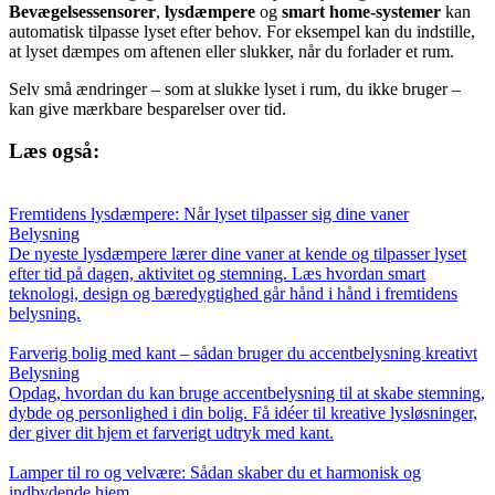
Bevægelsessensorer
,
lysdæmpere
og
smart home-systemer
kan
automatisk tilpasse lyset efter behov. For eksempel kan du indstille,
at lyset dæmpes om aftenen eller slukker, når du forlader et rum.
Selv små ændringer – som at slukke lyset i rum, du ikke bruger –
kan give mærkbare besparelser over tid.
Læs også:
Fremtidens lysdæmpere: Når lyset tilpasser sig dine vaner
Belysning
De nyeste lysdæmpere lærer dine vaner at kende og tilpasser lyset
efter tid på dagen, aktivitet og stemning. Læs hvordan smart
teknologi, design og bæredygtighed går hånd i hånd i fremtidens
belysning.
Farverig bolig med kant – sådan bruger du accentbelysning kreativt
Belysning
Opdag, hvordan du kan bruge accentbelysning til at skabe stemning,
dybde og personlighed i din bolig. Få idéer til kreative lysløsninger,
der giver dit hjem et farverigt udtryk med kant.
Lamper til ro og velvære: Sådan skaber du et harmonisk og
indbydende hjem