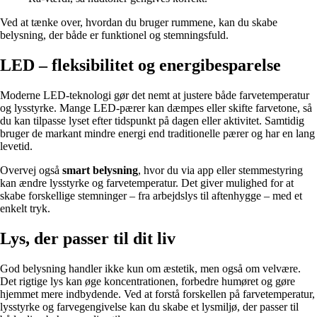
Ved at tænke over, hvordan du bruger rummene, kan du skabe
belysning, der både er funktionel og stemningsfuld.
LED – fleksibilitet og energibesparelse
Moderne LED-teknologi gør det nemt at justere både farvetemperatur
og lysstyrke. Mange LED-pærer kan dæmpes eller skifte farvetone, så
du kan tilpasse lyset efter tidspunkt på dagen eller aktivitet. Samtidig
bruger de markant mindre energi end traditionelle pærer og har en lang
levetid.
Overvej også
smart belysning
, hvor du via app eller stemmestyring
kan ændre lysstyrke og farvetemperatur. Det giver mulighed for at
skabe forskellige stemninger – fra arbejdslys til aftenhygge – med et
enkelt tryk.
Lys, der passer til dit liv
God belysning handler ikke kun om æstetik, men også om velvære.
Det rigtige lys kan øge koncentrationen, forbedre humøret og gøre
hjemmet mere indbydende. Ved at forstå forskellen på farvetemperatur,
lysstyrke og farvegengivelse kan du skabe et lysmiljø, der passer til