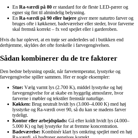
En
Ra-værdi på 80
er standard for de fleste LED-pærer og
egner sig fint til almindelig belysning.
En
Ra-værdi på 90 eller højere
giver mere naturtro farver og
bruges ofte i køkkener, badeværelser eller steder, hvor farverne
skal fremstå korrekt – fx ved spejlet eller i garderoben.
Hvis du har oplevet, at en trøje ser anderledes ud i butikken end
derhjemme, skyldes det ofte forskelle i farvegengivelsen.
Sådan kombinerer du de tre faktorer
Den bedste belysning opstår, når farvetemperatur, lysstyrke og
farvegengivelse spiller sammen. Her er nogle eksempler:
Stue:
Vælg varmt lys (2.700 K), middel lysstyrke og høj
farvegengivelse for at skabe en hyggelig atmosfære, hvor
farverne i møbler og tekstiler fremstår naturlige.
Køkken:
Brug neutralt hvidt lys (3.000–4.000 K) med høj
lysstyrke og Ra-værdi over 90, så du kan se madens farver
tydeligt.
Kontor eller arbejdsplads:
Gå efter koldt hvidt lys (4.000–
5.000 K) og høj lysstyrke for at fremme koncentration.
Badeværelse:
Kombinér klart lys omkring spejlet med en høj
Ra-værdi, så hudtoner gengives korrekt.