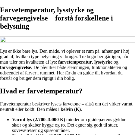
Farvetemperatur, lysstyrke og
farvegengivelse – forstå forskellene i
belysning
Lys er ikke bare lys. Den måde, vi oplever et rum på, afhænger i høj
grad af, hvilken type belysning vi bruger. Tre begreber går igen, når
man taler om kvaliteten af lys:
farvetemperatur
,
lysstyrke
og
farvegengivelse
. De påvirker både stemningen, funktionaliteten og
udseendet af farver i rummet. Her får du en guide til, hvordan du
forstår og bruger dem rigtigt i din bolig.
Hvad er farvetemperatur?
Farvetemperatur beskriver lysets farvetone – altså om det virker varmt,
neutralt eller koldt. Den måles i
kelvin (K)
.
Varmt lys (2.700–3.000 K)
minder om glødepærens gyldne
skær og skaber hygge og ro. Det egner sig godt til stuer,
soveværelser og spiseområder.