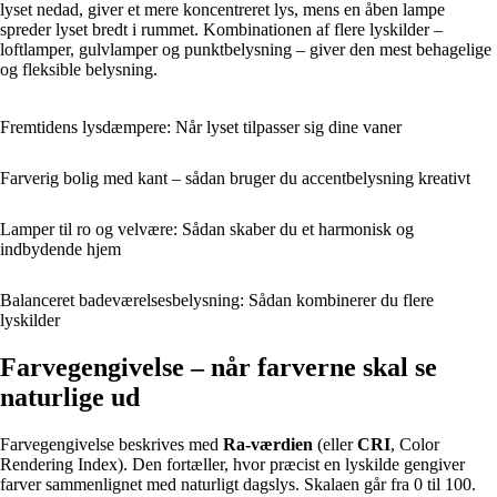
lyset nedad, giver et mere koncentreret lys, mens en åben lampe
spreder lyset bredt i rummet. Kombinationen af flere lyskilder –
loftlamper, gulvlamper og punktbelysning – giver den mest behagelige
og fleksible belysning.
Fremtidens lysdæmpere: Når lyset tilpasser sig dine vaner
Farverig bolig med kant – sådan bruger du accentbelysning kreativt
Lamper til ro og velvære: Sådan skaber du et harmonisk og
indbydende hjem
Balanceret badeværelsesbelysning: Sådan kombinerer du flere
lyskilder
Farvegengivelse – når farverne skal se
naturlige ud
Farvegengivelse beskrives med
Ra-værdien
(eller
CRI
, Color
Rendering Index). Den fortæller, hvor præcist en lyskilde gengiver
farver sammenlignet med naturligt dagslys. Skalaen går fra 0 til 100.