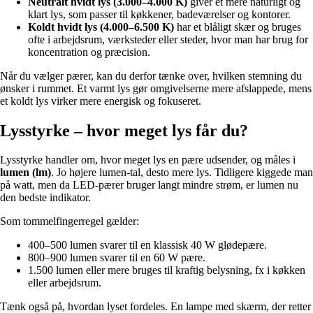
Neutralt hvidt lys (3.000–4.000 K)
giver et mere naturligt og
klart lys, som passer til køkkener, badeværelser og kontorer.
Koldt hvidt lys (4.000–6.500 K)
har et blåligt skær og bruges
ofte i arbejdsrum, værksteder eller steder, hvor man har brug for
koncentration og præcision.
Når du vælger pærer, kan du derfor tænke over, hvilken stemning du
ønsker i rummet. Et varmt lys gør omgivelserne mere afslappede, mens
et koldt lys virker mere energisk og fokuseret.
Lysstyrke – hvor meget lys får du?
Lysstyrke handler om, hvor meget lys en pære udsender, og måles i
lumen (lm)
. Jo højere lumen-tal, desto mere lys. Tidligere kiggede man
på watt, men da LED-pærer bruger langt mindre strøm, er lumen nu
den bedste indikator.
Som tommelfingerregel gælder:
400–500 lumen svarer til en klassisk 40 W glødepære.
800–900 lumen svarer til en 60 W pære.
1.500 lumen eller mere bruges til kraftig belysning, fx i køkken
eller arbejdsrum.
Tænk også på, hvordan lyset fordeles. En lampe med skærm, der retter